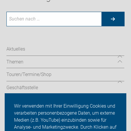
Aktuelles
Themen
Touren/Termine/Shop
Geschäftsstelle
Service
Wir verwenden mit Ihrer Einwilligung Cookies und
verarbeiten personenbezogene Daten, um externe
ADFC Hamminkeln
Medien (z.B. YouTube) einzubinden sowie für
Sei dabei
Analyse- und Marketingzwecke. Durch Klicken auf