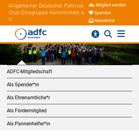
Mitglied werden
Allgemeiner Deutscher Fahrrad-
Club Ortsgruppe Hamminkeln e.
Spenden
V.
Newsletter
ADFC-Mitgliedschaft
Als Spender*in
Als Ehrenamtliche*r
Als Fördermitglied
Als Pannenhelfer*in