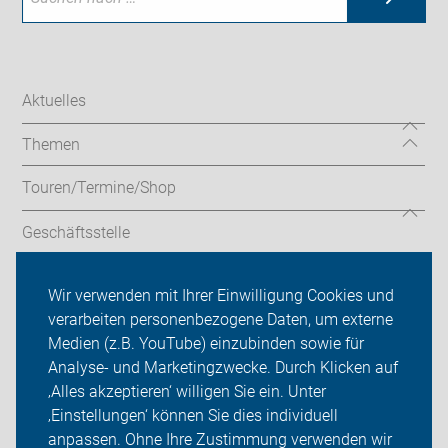
Aktuelles
Themen
Touren/Termine/Shop
Geschäftsstelle
Service
Wir verwenden mit Ihrer Einwilligung Cookies und
verarbeiten personenbezogene Daten, um externe
ADFC Hamminkeln
Medien (z.B. YouTube) einzubinden sowie für
Analyse- und Marketingzwecke. Durch Klicken auf
Sei dabei
‚Alles akzeptieren‘ willigen Sie ein. Unter
Presse
‚Einstellungen‘ können Sie dies individuell
anpassen. Ohne Ihre Zustimmung verwenden wir