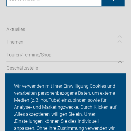
Aktuelles
Themen
Touren/Termine/Shop
Geschäftsstelle
Service
Wir verwenden mit Ihrer Einwilligung Cookies und
verarbeiten personenbezogene Daten, um externe
ADFC Hamminkeln
Medien (z.B. YouTube) einzubinden sowie für
Analyse- und Marketingzwecke. Durch Klicken auf
Sei dabei
‚Alles akzeptieren‘ willigen Sie ein. Unter
Presse
‚Einstellungen‘ können Sie dies individuell
anpassen. Ohne Ihre Zustimmung verwenden wir