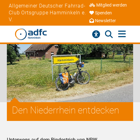
Mitglied werden
Allgemeiner Deutscher Fahrrad-
Club Ortsgruppe Hamminkeln e.
Spenden
V.
Newsletter
Den Niederrhein entdecken
Unterwegs auf dem Bindestrich von NRW