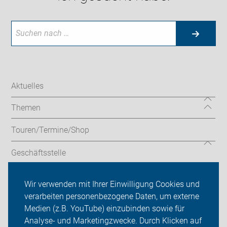
Aktuelles
Themen
Touren/Termine/Shop
Geschäftsstelle
Service
Wir verwenden mit Ihrer Einwilligung Cookies und
verarbeiten personenbezogene Daten, um externe
ADFC Hamminkeln
Medien (z.B. YouTube) einzubinden sowie für
Analyse- und Marketingzwecke. Durch Klicken auf
Sei dabei